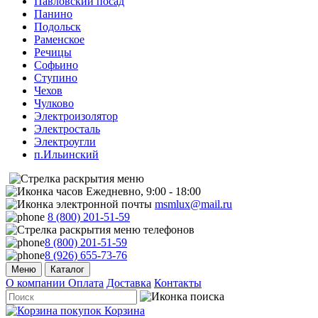
Павловский посад
Панино
Подольск
Раменское
Речицы
Софьино
Ступино
Чехов
Чулково
Электроизолятор
Электросталь
Электроугли
п.Ильинский
Ежедневно, 9:00 - 18:00
msmlux@mail.ru
8 (800) 201-51-59
8 (800) 201-51-59
8 (926) 655-73-76
Меню
Каталог
О компании
Оплата
Доставка
Контакты
Корзина