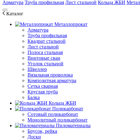
Арматура
Труба профильная
Лист стальной
Кольца ЖБИ
Метал
Каталог
Металлопрокат
Арматура
Труба профильная
Квадрат стальной
Лист стальной
Полоса стальная
Винтовые сваи
Уголок стальной
Швеллер
Вязальная проволока
Композитная арматура
Сетка сварная
Круглая труба
Балка
Кольца ЖБИ
Поликарбонат
Сотовый поликарбонат
Монолитный поликарбонат
Пиломатериалы
Брусок, рейка
Доски