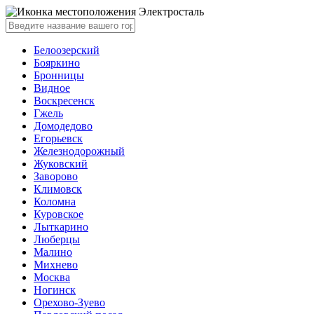
Электросталь
Белоозерский
Бояркино
Бронницы
Видное
Воскресенск
Гжель
Домодедово
Егорьевск
Железнодорожный
Жуковский
Заворово
Климовск
Коломна
Куровское
Лыткарино
Люберцы
Малино
Михнево
Москва
Ногинск
Орехово-Зуево