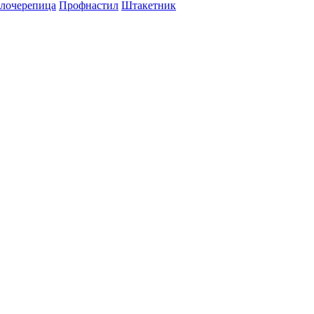
лочерепица
Профнастил
Штакетник