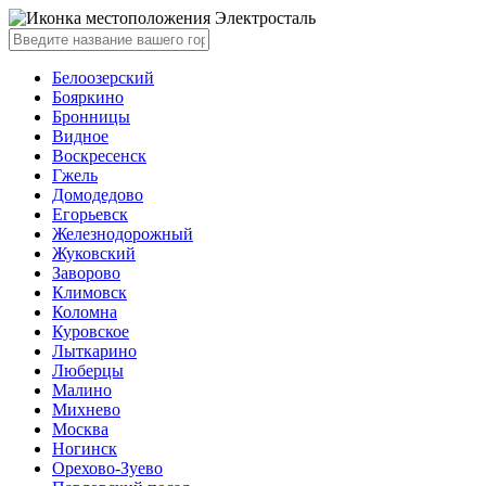
Электросталь
Белоозерский
Бояркино
Бронницы
Видное
Воскресенск
Гжель
Домодедово
Егорьевск
Железнодорожный
Жуковский
Заворово
Климовск
Коломна
Куровское
Лыткарино
Люберцы
Малино
Михнево
Москва
Ногинск
Орехово-Зуево