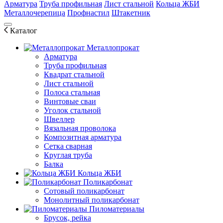
Арматура
Труба профильная
Лист стальной
Кольца ЖБИ
Металлочерепица
Профнастил
Штакетник
Каталог
Металлопрокат
Арматура
Труба профильная
Квадрат стальной
Лист стальной
Полоса стальная
Винтовые сваи
Уголок стальной
Швеллер
Вязальная проволока
Композитная арматура
Сетка сварная
Круглая труба
Балка
Кольца ЖБИ
Поликарбонат
Сотовый поликарбонат
Монолитный поликарбонат
Пиломатериалы
Брусок, рейка