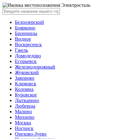
Электросталь
Белоозерский
Бояркино
Бронницы
Видное
Воскресенск
Гжель
Домодедово
Егорьевск
Железнодорожный
Жуковский
Заворово
Климовск
Коломна
Куровское
Лыткарино
Люберцы
Малино
Михнево
Москва
Ногинск
Орехово-Зуево