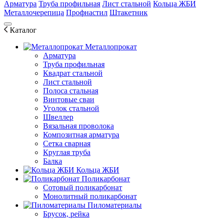
Арматура
Труба профильная
Лист стальной
Кольца ЖБИ
Металлочерепица
Профнастил
Штакетник
Каталог
Металлопрокат
Арматура
Труба профильная
Квадрат стальной
Лист стальной
Полоса стальная
Винтовые сваи
Уголок стальной
Швеллер
Вязальная проволока
Композитная арматура
Сетка сварная
Круглая труба
Балка
Кольца ЖБИ
Поликарбонат
Сотовый поликарбонат
Монолитный поликарбонат
Пиломатериалы
Брусок, рейка