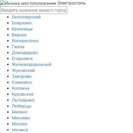
Электросталь
Белоозерский
Бояркино
Бронницы
Видное
Воскресенск
Гжель
Домодедово
Егорьевск
Железнодорожный
Жуковский
Заворово
Климовск
Коломна
Куровское
Лыткарино
Люберцы
Малино
Михнево
Москва
Ногинск