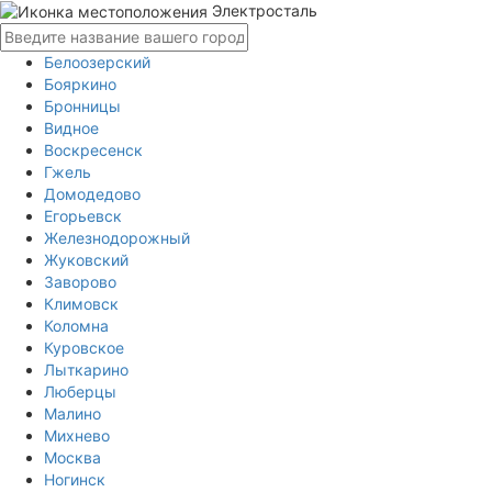
Электросталь
Белоозерский
Бояркино
Бронницы
Видное
Воскресенск
Гжель
Домодедово
Егорьевск
Железнодорожный
Жуковский
Заворово
Климовск
Коломна
Куровское
Лыткарино
Люберцы
Малино
Михнево
Москва
Ногинск