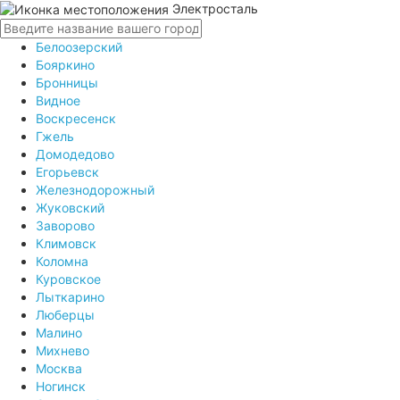
Электросталь
Белоозерский
Бояркино
Бронницы
Видное
Воскресенск
Гжель
Домодедово
Егорьевск
Железнодорожный
Жуковский
Заворово
Климовск
Коломна
Куровское
Лыткарино
Люберцы
Малино
Михнево
Москва
Ногинск