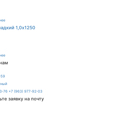
нее
ладкий 1,0х1250
нее
 нам
-59
тный
3-76
+7 (963) 977-92-03
ьте заявку на почту