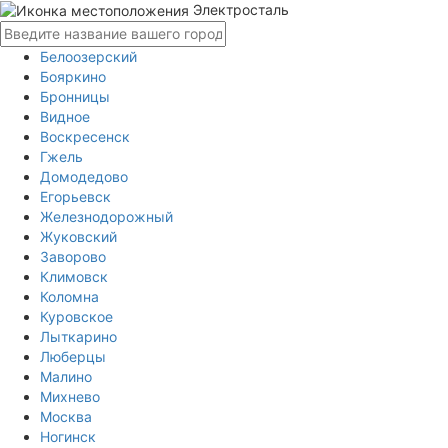
Электросталь
Белоозерский
Бояркино
Бронницы
Видное
Воскресенск
Гжель
Домодедово
Егорьевск
Железнодорожный
Жуковский
Заворово
Климовск
Коломна
Куровское
Лыткарино
Люберцы
Малино
Михнево
Москва
Ногинск