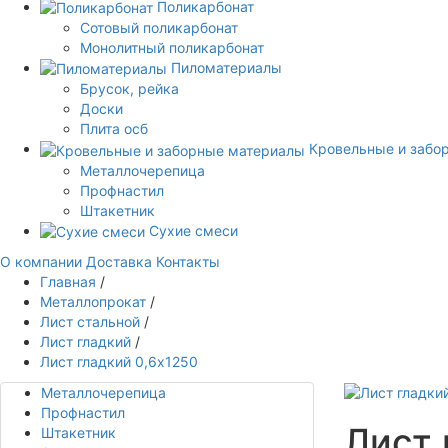
Поликарбонат
Сотовый поликарбонат
Монолитный поликарбонат
Пиломатериалы
Брусок, рейка
Доски
Плита осб
Кровельные и забо
Металлочерепица
Профнастил
Штакетник
Сухие смеси
О компании
Доставка
Контакты
Главная
/
Металлопрокат
/
Лист стальной
/
Лист гладкий
/
Лист гладкий 0,6х1250
Металлочерепица
Профнастил
Лист 
Штакетник