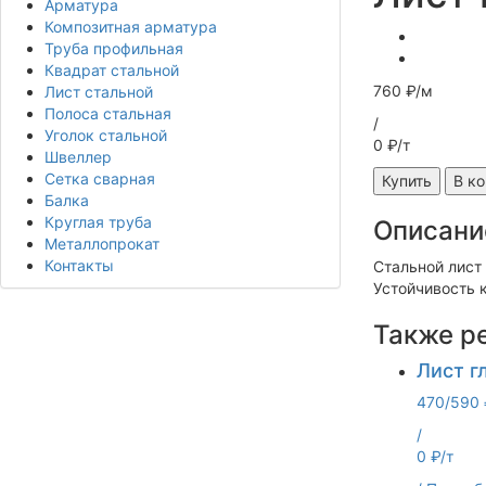
Арматура
Композитная арматура
Труба профильная
Квадрат стальной
760 ₽/м
Лист стальной
Полоса стальная
/
Уголок стальной
0 ₽/т
Швеллер
Сетка сварная
Купить
В к
Балка
Круглая труба
Описани
Металлопрокат
Контакты
Стальной лист
Устойчивость 
Также р
Лист г
470/590 
/
0 ₽/т