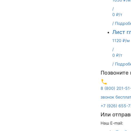
/
0 ₽/т
/
Подроб
Лист г
1120 ₽/м
/
0 ₽/т
/
Подроб
Позвоните
8 (800) 201-51
звонок беспла
+7 (926) 655-7
Или отправ
Наш E-mail: