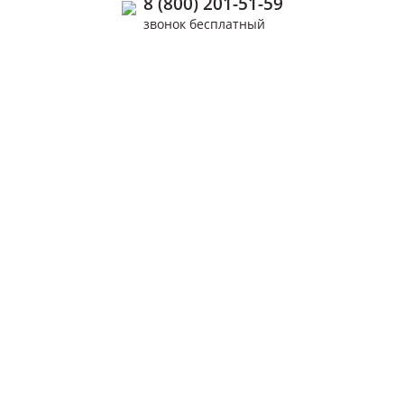
8 (800) 201-51-59
звонок бесплатный
+7 (926) 655-73-76
+7 (963) 977-92-03
Или отправьте
заявку на почту
Наш E-mail:
msmlux@mail.ru