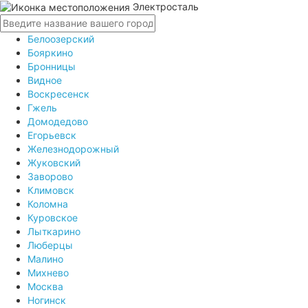
Электросталь
Белоозерский
Бояркино
Бронницы
Видное
Воскресенск
Гжель
Домодедово
Егорьевск
Железнодорожный
Жуковский
Заворово
Климовск
Коломна
Куровское
Лыткарино
Люберцы
Малино
Михнево
Москва
Ногинск